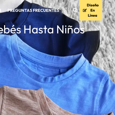
Diseño
d
PREGUNTAS FRECUENTES
En
Línea
Bebés Hasta Niños