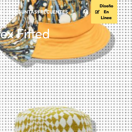
Diseño
d
PREGUNTAS FRECUENTES
En
Línea
ex Fitted