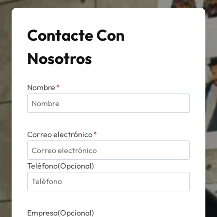
elegir
en
Contacte Con
la
página
Nosotros
de
producto
Nombre
*
Correo electrónico
*
Teléfono(Opcional)
Empresa(Opcional)