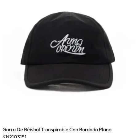
se
pueden
elegir
en
la
página
de
producto
Gorra De Béisbol Transpirable Con Bordado Plano
KN2103151