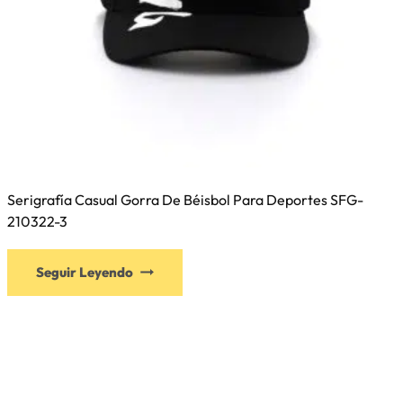
Serigrafía Casual Gorra De Béisbol Para Deportes SFG-
210322-3
Este
Seguir Leyendo
producto
tiene
múltiples
variantes.
Las
opciones