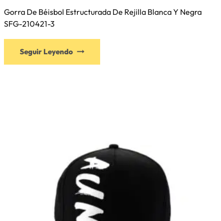
Gorra De Béisbol Estructurada De Rejilla Blanca Y Negra
SFG-210421-3
Este
Seguir Leyendo
producto
tiene
múltiples
variantes.
Las
opciones
se
pueden
elegir
en
la
página
de
producto