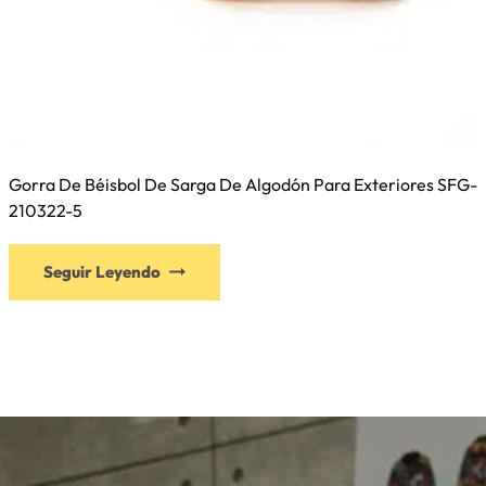
Gorra De Béisbol De Sarga De Algodón Para Exteriores SFG-
210322-5
Este
Seguir Leyendo
producto
tiene
múltiples
variantes.
Las
opciones
se
pueden