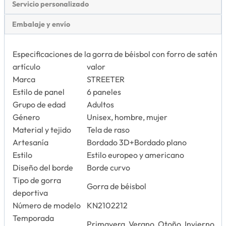
Servicio personalizado
Embalaje y envío
Especificaciones de la gorra de béisbol con forro de satén
artículo
valor
Marca
STREETER
Estilo de panel
6 paneles
Grupo de edad
Adultos
Género
Unisex, hombre, mujer
Material y tejido
Tela de raso
Artesanía
Bordado 3D+Bordado plano
Estilo
Estilo europeo y americano
Diseño del borde
Borde curvo
Tipo de gorra
Gorra de béisbol
deportiva
Número de modelo
KN2102212
Temporada
Primavera, Verano, Otoño, Invierno