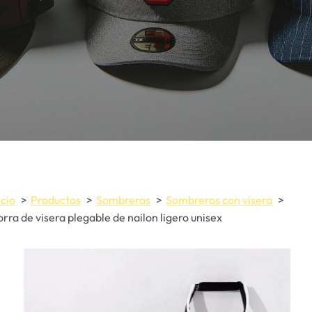
icio
Productos
Sombreros
Sombreros con visera
rra de visera plegable de nailon ligero unisex