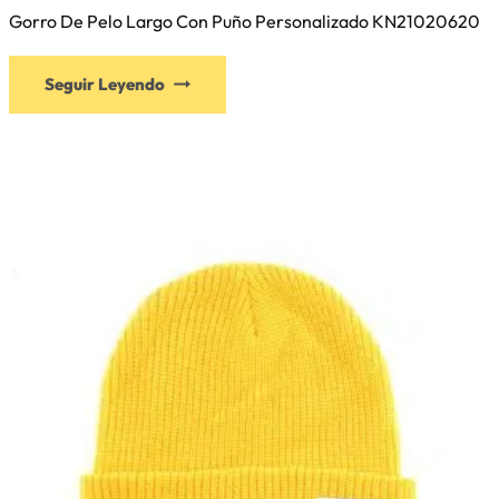
Gorro De Pelo Largo Con Puño Personalizado KN21020620
Este
Seguir Leyendo
producto
tiene
múltiples
variantes.
Las
opciones
se
pueden
elegir
en
la
página
de
producto