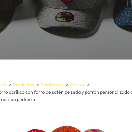
icio
Productos
Sombreros
Gorros
rro acrílico con forro de satén de seda y patrón personalizado 
tras con pedrería