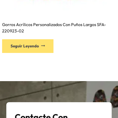
Gorros Acrílicos Personalizados Con Puños Largos SFA-
220923-02
Este
Seguir Leyendo
producto
tiene
múltiples
variantes.
Las
opciones
se
pueden
elegir
en
Contacte Con
la