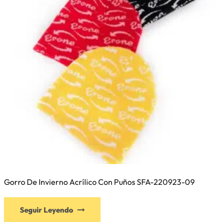
elegir
en
la
página
de
producto
Gorro De Invierno Acrílico Con Puños SFA-220923-09
Este
Seguir Leyendo
producto