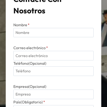
página
Nosotros
de
producto
Nombre
*
Correo electrónico
*
Teléfono(Opcional)
Empresa(Opcional)
País(Obligatorio)
*