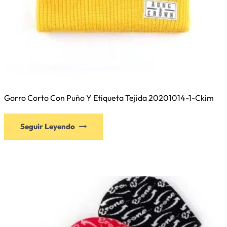
Gorro Corto Con Puño Y Etiqueta Tejida 20201014-1-Ckim
Este
Seguir Leyendo
producto
tiene
múltiples
variantes.
Las
opciones
se
pueden