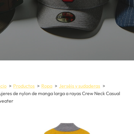
icio
Productos
Ropa
Jerséis y sudaderas
jeres de nylon de manga larga a rayas Crew Neck Casual
weater