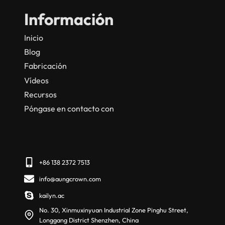
Información
Inicio
Blog
Fabricación
Vídeos
Recursos
Póngase en contacto con
+86 138 2372 7513
info@aungcrown.com
kailyn.ac
No. 30, Xinmuxinyuan Industrial Zone Pinghu Street,
Longgang District Shenzhen, China