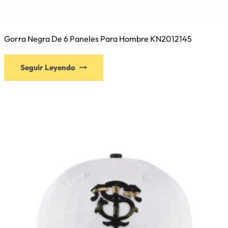
Gorra Negra De 6 Paneles Para Hombre KN2012145
Este
Seguir Leyendo
producto
tiene
múltiples
variantes.
Las
opciones
se
pueden
elegir
en
la
página
de