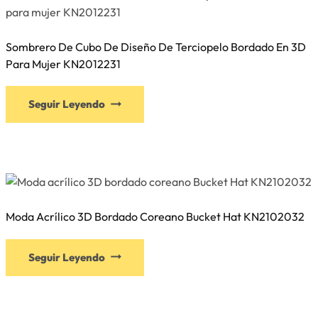
opciones
se
Sombrero De Cubo De Diseño De Terciopelo Bordado En 3D
pueden
Para Mujer KN2012231
elegir
en
Este
la
Seguir Leyendo
producto
página
tiene
de
múltiples
producto
variantes.
Las
opciones
Moda Acrílico 3D Bordado Coreano Bucket Hat KN2102032
se
pueden
Este
elegir
Seguir Leyendo
producto
en
tiene
la
múltiples
página
variantes.