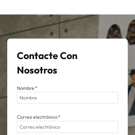
de
Las
producto
opciones
se
pueden
elegir
en
Contacte Con
la
página
Nosotros
de
producto
Nombre
*
Correo electrónico
*