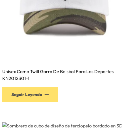
producto
Unisex Camo Twill Gorra De Béisbol Para Los Deportes
KN2012301-1
Este
Seguir Leyendo
producto
tiene
múltiples
variantes.
Las