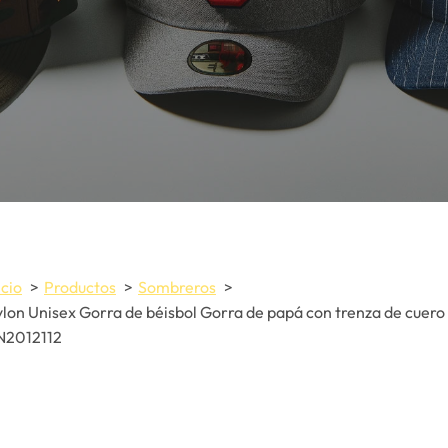
icio
Productos
Sombreros
lon Unisex Gorra de béisbol Gorra de papá con trenza de cuero
N2012112