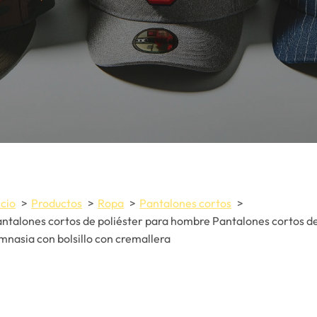
icio
Productos
Ropa
Pantalones cortos
ntalones cortos de poliéster para hombre Pantalones cortos d
mnasia con bolsillo con cremallera