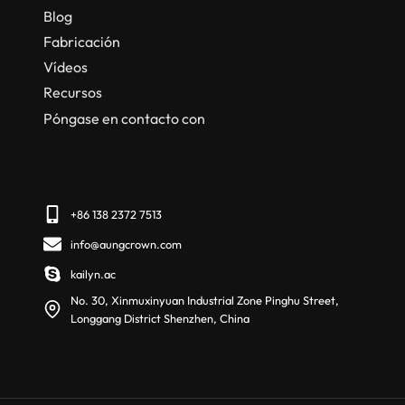
Blog
Fabricación
Vídeos
Recursos
Póngase en contacto con
+86 138 2372 7513
info@aungcrown.com
kailyn.ac
No. 30, Xinmuxinyuan Industrial Zone Pinghu Street,
Longgang District Shenzhen, China