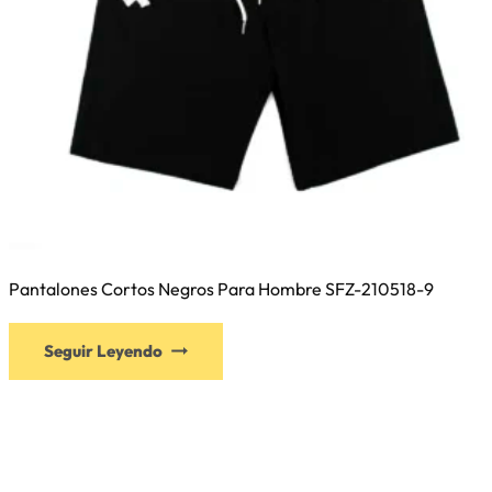
Pantalones Cortos Negros Para Hombre SFZ-210518-9
Este
Seguir Leyendo
producto
tiene
múltiples
variantes.
Las