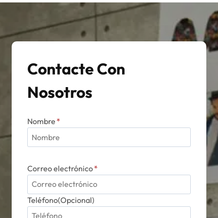
opciones
se
pueden
elegir
en
Contacte Con
la
página
Nosotros
de
producto
Nombre
*
Correo electrónico
*
Teléfono(Opcional)