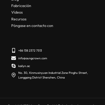
Fabricación
Vídeos
Recursos
Póngase en contacto con
+86 138 2372 7513
info@aungcrown.com
kailyn.ac
No. 30, Xinmuxinyuan Industrial Zone Pinghu Street,
Longgang District Shenzhen, China