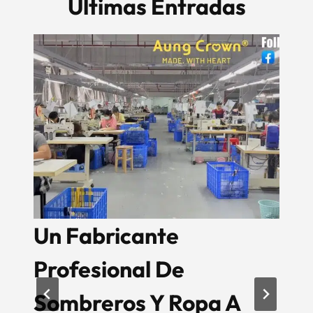
Últimas Entradas
2024 Aung Crown
K
¡Celebración De Año
S
Nuevo!
P