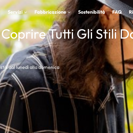
Servizi
Fabbricazione
Sostenibilità
FAQ
R
 Coprire Tutti Gli Stili 
i stili dal lunedì alla domenica