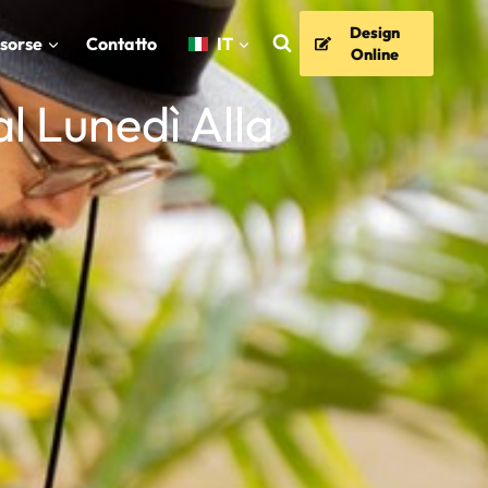
Design
isorse
Contatto
IT
Online
Dal Lunedì Alla