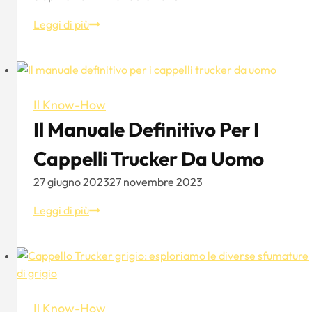
Consigli
Leggi di più
di
moda
per
il
Il Know-How
cappello
Il Manuale Definitivo Per I
a
secchiello,
Cappelli Trucker Da Uomo
dalla
scelta
27 giugno 2023
27 novembre 2023
allo
Il
Leggi di più
stile
manuale
per
definitivo
gli
per
uomini
i
cappelli
Il Know-How