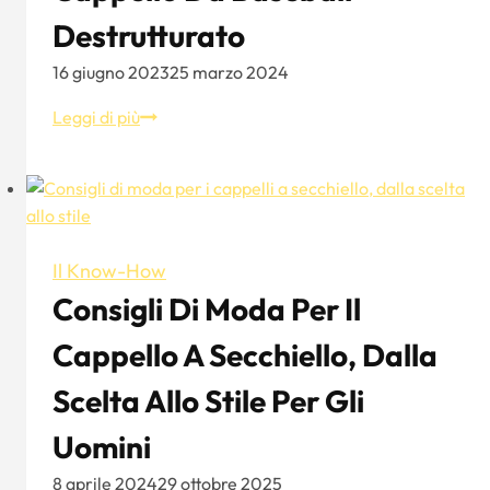
completa
Destrutturato
16 giugno 2023
25 marzo 2024
Cappello
Leggi di più
da
baseball
destrutturato
Il Know-How
Consigli Di Moda Per Il
Cappello A Secchiello, Dalla
Scelta Allo Stile Per Gli
Uomini
8 aprile 2024
29 ottobre 2025