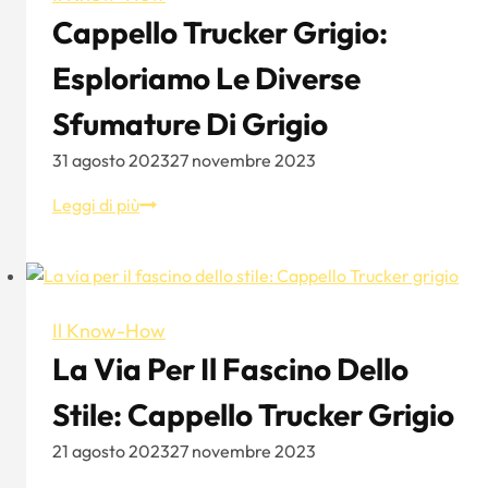
trucker
Cappello Trucker Grigio:
da
uomo
Esploriamo Le Diverse
Sfumature Di Grigio
31 agosto 2023
27 novembre 2023
Cappello
Leggi di più
Trucker
grigio:
esploriamo
le
Il Know-How
diverse
La Via Per Il Fascino Dello
sfumature
di
Stile: Cappello Trucker Grigio
grigio
21 agosto 2023
27 novembre 2023