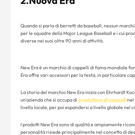
2.Nuova Era
Quando si parla di berretti da baseball, nessun marchio
per le squadre della Major League Baseball e i cui prod
diverse nei suoi oltre 90 anni di attività.
New Era è un marchio di cappelli di fama mondiale fon
Era offre vari accessori per la testa, in particolare cap
La storia del marchio New Era inizia con Ehrhardt Ko
un'azienda che si occupa di
produttore di cappelli
nel 
livello locale, per poi espandersi a livello globale nel
I prodotti New Era sono di qualità e ampiamente ricono
personalità risiede principalmente nel concetto di desi