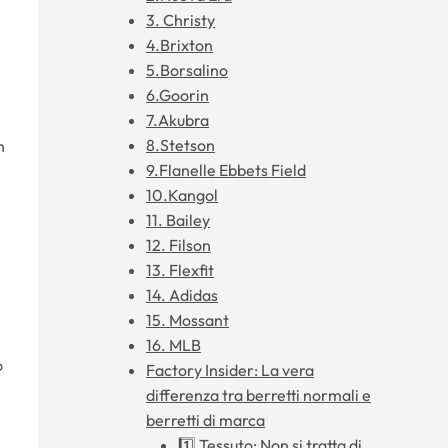
3. Christy
4.Brixton
5.Borsalino
6.Goorin
7.Akubra
8.Stetson
n
9.Flanelle Ebbets Field
10.Kangol
11. Bailey
12. Filson
13. Flexfit
14. Adidas
15. Mossant
16. MLB
o
Factory Insider: La vera
differenza tra berretti normali e
berretti di marca
1️⃣ Tessuto: Non si tratta di