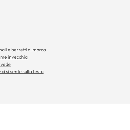
mali e berretti di marca
come invecchia
i vede
ci si sente sulla testa