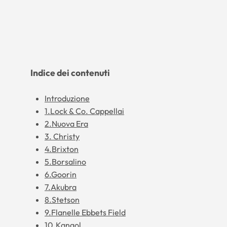
Indice dei contenuti
Introduzione
1.Lock & Co. Cappellai
2.Nuova Era
3. Christy
4.Brixton
5.Borsalino
6.Goorin
7.Akubra
8.Stetson
9.Flanelle Ebbets Field
10.Kangol