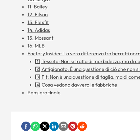
11. Bailey
12. Filson
13. Flexfit
14. Adidas
15. Mossant
16. MLB
Factory Insider: La vera differenza tra berretti nor
1️⃣ Tessuto: Non si tratta di morbidezza, ma di 
2️⃣ Artigianato: È una questione di ciò che non s
3️⃣ Fit: Non è una questione di taglia, ma di come 
4️⃣ Cosa vedono davvero le fabbriche
Pensiero finale