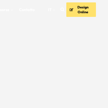
Design
isorse
Contatto
IT
Online