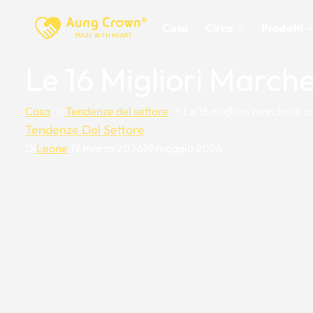
Vai
al
Casa
Circa
Prodotti
contenuto
Le 16 Migliori March
Casa
Tendenze del settore
Le 16 migliori marche di c
Tendenze Del Settore
Di
Leone
19 marzo 2026
19 maggio 2026