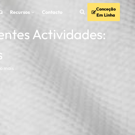
Conceção
Q
Recursos
Contacto
Em Linha
ntes Actividades:
s
to mais