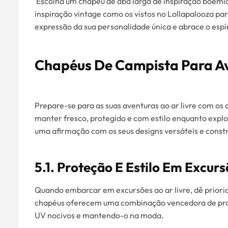
Escolha um chapéu de aba larga de inspiração boémia 
inspiração vintage como os vistos no Lollapalooza pa
expressão da sua personalidade única e abrace o espíri
Chapéus De Campista Para Av
Prepare-se para as suas aventuras ao ar livre com os
manter fresco, protegido e com estilo enquanto expl
uma afirmação com os seus designs versáteis e const
5.1. Proteção E Estilo Em Excur
Quando embarcar em excursões ao ar livre, dê priorid
chapéus oferecem uma combinação vencedora de prot
UV nocivos e mantendo-o na moda.