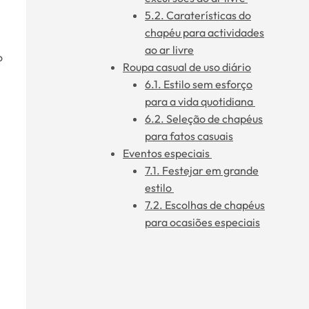
5.2. Caraterísticas do
chapéu para actividades
ao ar livre
o
Roupa casual de uso diário
6.1. Estilo sem esforço
para a vida quotidiana
6.2. Seleção de chapéus
para fatos casuais
Eventos especiais
7.1. Festejar em grande
estilo
7.2. Escolhas de chapéus
para ocasiões especiais