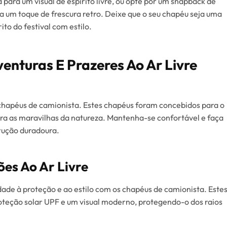
para um visual de espírito livre, ou opte por um snapback de
ra um toque de frescura retro. Deixe que o seu chapéu seja uma
to do festival com estilo.
enturas E Prazeres Ao Ar Livre
 chapéus de camionista. Estes chapéus foram concebidos para o
ora as maravilhas da natureza. Mantenha-se confortável e faça
rução duradoura.
sões Ao Ar Livre
ade à proteção e ao estilo com os chapéus de camionista. Este
eção solar UPF e um visual moderno, protegendo-o dos raios