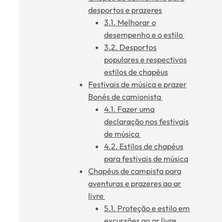
desportos e prazeres
3.1. Melhorar o
desempenho e o estilo
3.2. Desportos
populares e respectivos
estilos de chapéus
Festivais de música e prazer
Bonés de camionista
4.1. Fazer uma
declaração nos festivais
de música
4.2. Estilos de chapéus
para festivais de música
Chapéus de campista para
aventuras e prazeres ao ar
livre
5.1. Proteção e estilo em
excursões ao ar livre