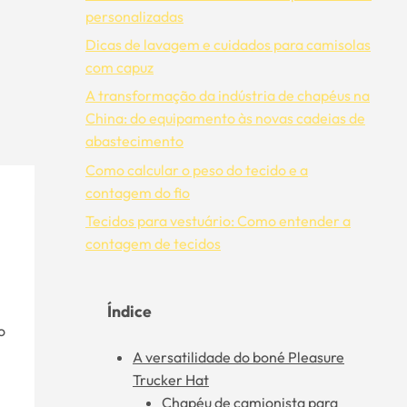
personalizadas
Dicas de lavagem e cuidados para camisolas
com capuz
A transformação da indústria de chapéus na
China: do equipamento às novas cadeias de
abastecimento
Como calcular o peso do tecido e a
contagem do fio
Tecidos para vestuário: Como entender a
contagem de tecidos
Índice
o
A versatilidade do boné Pleasure
Trucker Hat
Chapéu de camionista para