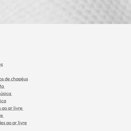
es
los de chapéus
sta
música
sica
ao ar livre
re
es ao ar livre