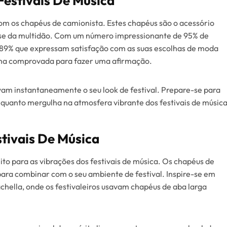
Festivais De Música
om os chapéus de camionista. Estes chapéus são o acessório
ar-se da multidão. Com um número impressionante de 95% de
 89% que expressam satisfação com as suas escolhas de moda
olha comprovada para fazer uma afirmação.
evam instantaneamente o seu look de festival. Prepare-se para
enquanto mergulha na atmosfera vibrante dos festivais de música
stivais De Música
to para as vibrações dos festivais de música. Os chapéus de
ra combinar com o seu ambiente de festival. Inspire-se em
hella, onde os festivaleiros usavam chapéus de aba larga