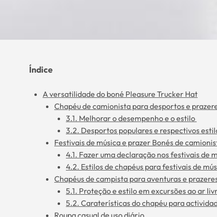
Índice
A versatilidade do boné Pleasure Trucker Hat
Chapéu de camionista para desportos e prazer
3.1. Melhorar o desempenho e o estilo
3.2. Desportos populares e respectivos esti
Festivais de música e prazer Bonés de camioni
4.1. Fazer uma declaração nos festivais de 
4.2. Estilos de chapéus para festivais de mú
Chapéus de campista para aventuras e prazeres 
5.1. Proteção e estilo em excursões ao ar liv
5.2. Caraterísticas do chapéu para actividad
Roupa casual de uso diário