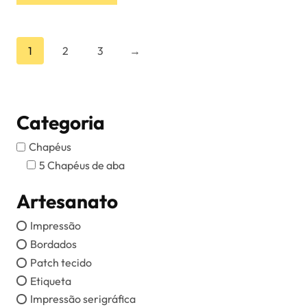
1
2
3
→
Categoria
Chapéus
5 Chapéus de aba
Artesanato
Impressão
Bordados
Patch tecido
Etiqueta
Impressão serigráfica