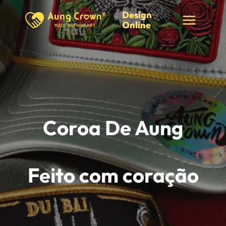
Saltar
Design
para
Online
o
conteúdo
Coroa De Aung
Feito com coração