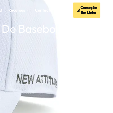
Conceção
Q
Recursos
Contacto
Em Linha
 De Basebol