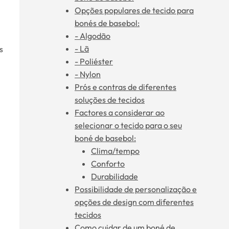
Opções populares de tecido para
bonés de basebol:
- Algodão
- Lã
s
- Poliéster
- Nylon
Prós e contras de diferentes
soluções de tecidos
Factores a considerar ao
selecionar o tecido para o seu
boné de basebol:
Clima/tempo
Conforto
Durabilidade
Possibilidade de personalização e
opções de design com diferentes
tecidos
Como cuidar de um boné de