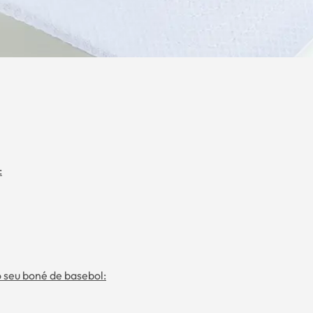
:
o seu boné de basebol: