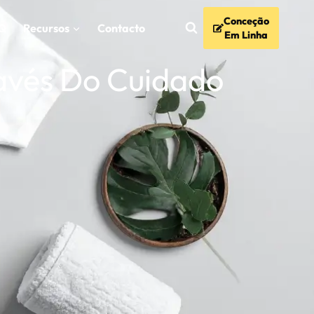
Conceção
Q
Recursos
Contacto
Em Linha
ravés Do Cuidado