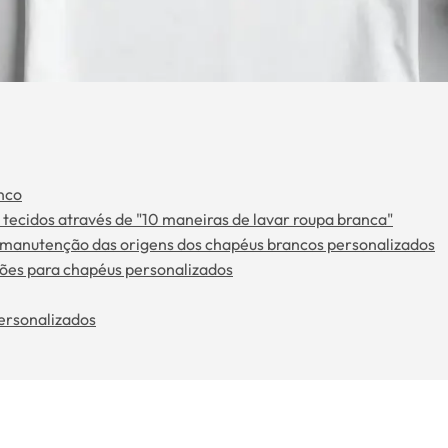
nco
tecidos através de "10 maneiras de lavar roupa branca"
manutenção das origens dos chapéus brancos personalizados
s para chapéus personalizados
ersonalizados