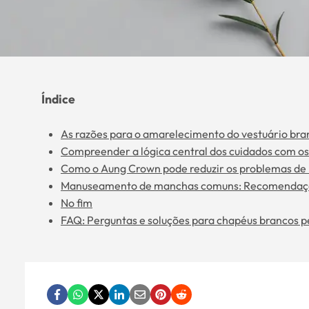
Índice
As razões para o amarelecimento do vestuário bra
Compreender a lógica central dos cuidados com os 
Como o Aung Crown pode reduzir os problemas de 
Manuseamento de manchas comuns: Recomendaçõe
No fim
FAQ: Perguntas e soluções para chapéus brancos p