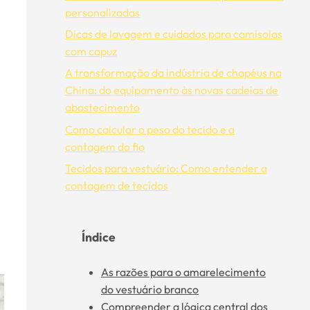
personalizadas
Dicas de lavagem e cuidados para camisolas
com capuz
A transformação da indústria de chapéus na
China: do equipamento às novas cadeias de
abastecimento
Como calcular o peso do tecido e a
contagem do fio
Tecidos para vestuário: Como entender a
contagem de tecidos
Índice
As razões para o amarelecimento
do vestuário branco
Compreender a lógica central dos