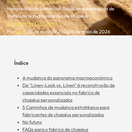
Início
Tendências do sector
Nova realidade comercial: Escolhas estratégicas de
materiais para fabricantes de chapéus
Tendências Do Sector
Por
Cindy
28 de maio de 2026
28 de maio de 2026
Índice
A mudança do panorama macroeconómico
De "Linen-Look vs. Linen" à reconstrução de
capacidades essenciais no fabrico de
chapéus personalizados
5 Caminhos de mudança estratégica para
fabricantes de chapéus personalizados
No futuro
FAQs para o fabrico de chapéus