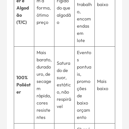
er e
m a
rígido
trabalh
baixo
Algod
forma,
do que
o,
ão
ótimo
algodã
encom
(T/C)
preço
o
endas
em
lote
Mais
Evento
barato,
s
Satura
durado
pontua
do de
uro, de
is,
100%
suor,
secage
promo
Mais
Poliést
estátic
m
ções
baixo
er
o, não
rápida,
de
respirá
cores
baixo
vel
resiste
orçam
ntes
ento