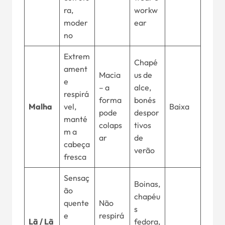
ra,
workw
moder
ear
no
Extrem
Chapé
ament
Macia
us de
e
– a
alce,
respirá
forma
bonés
Malha
vel,
Baixa
pode
despor
manté
colaps
tivos
m a
ar
de
cabeça
verão
fresca
Sensaç
Boinas,
ão
chapéu
quente
Não
s
e
respirá
Lã / Lã
fedora,