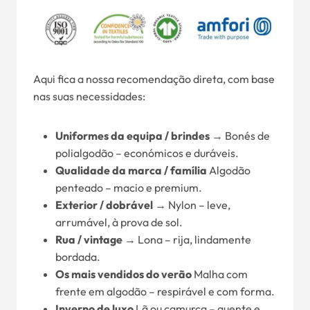
Aqui fica a nossa recomendação direta, com base
nas suas necessidades:
Uniformes da equipa / brindes
→ Bonés de
polialgodão – económicos e duráveis.
Qualidade da marca / família
Algodão
penteado – macio e premium.
Exterior / dobrável
→ Nylon – leve,
arrumável, à prova de sol.
Rua / vintage
→ Lona – rija, lindamente
bordada.
Os mais vendidos do verão
Malha com
frente em algodão – respirável e com forma.
Inverno de luxo
Lã ou camurça – quente e