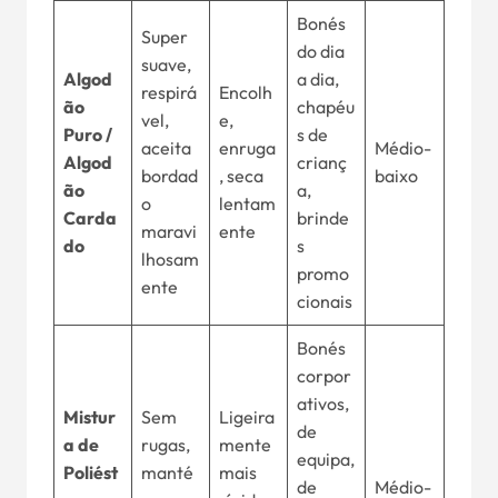
Bonés
Super
do dia
suave,
Algod
a dia,
respirá
Encolh
ão
chapéu
vel,
e,
Puro /
s de
aceita
enruga
Médio-
Algod
crianç
bordad
, seca
baixo
ão
a,
o
lentam
Carda
brinde
maravi
ente
do
s
lhosam
promo
ente
cionais
Bonés
corpor
ativos,
Mistur
Sem
Ligeira
de
a de
rugas,
mente
equipa,
Poliést
manté
mais
de
Médio-