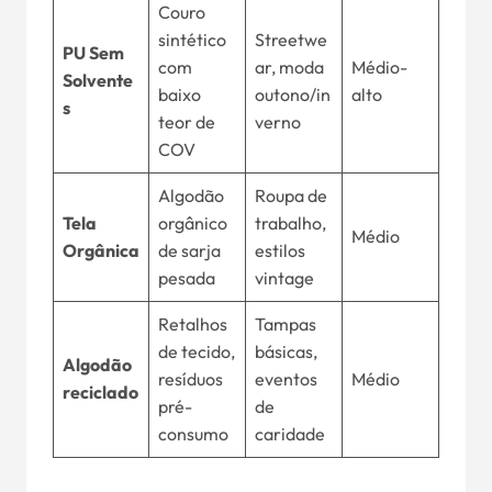
Couro
sintético
Streetwe
PU Sem
com
ar, moda
Médio-
Solvente
baixo
outono/in
alto
s
teor de
verno
COV
Algodão
Roupa de
Tela
orgânico
trabalho,
Médio
Orgânica
de sarja
estilos
pesada
vintage
Retalhos
Tampas
de tecido,
básicas,
Algodão
resíduos
eventos
Médio
reciclado
pré-
de
consumo
caridade