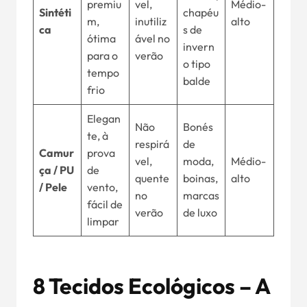
premiu
vel,
Médio-
Sintéti
chapéu
m,
inutiliz
alto
ca
s de
ótima
ável no
invern
para o
verão
o tipo
tempo
balde
frio
Elegan
Não
Bonés
te, à
respirá
de
Camur
prova
vel,
moda,
Médio-
ça / PU
de
quente
boinas,
alto
/ Pele
vento,
no
marcas
fácil de
verão
de luxo
limpar
8 Tecidos Ecológicos – A