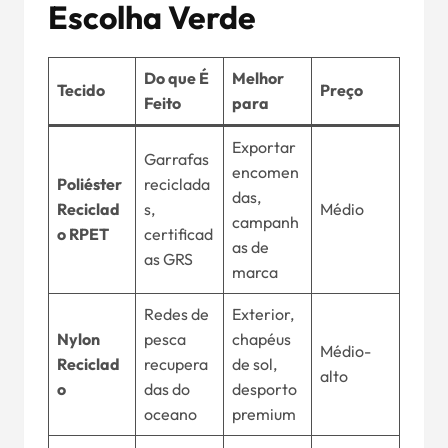
Escolha Verde
Do que É
Melhor
Tecido
Preço
Feito
para
Exportar
Garrafas
encomen
Poliéster
reciclada
das,
Reciclad
s,
Médio
campanh
o RPET
certificad
as de
as GRS
marca
Redes de
Exterior,
Nylon
pesca
chapéus
Médio-
Reciclad
recupera
de sol,
alto
o
das do
desporto
oceano
premium