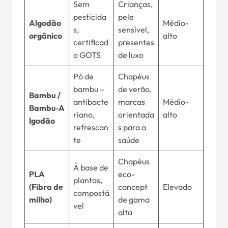
Sem
Crianças,
pesticida
pele
Algodão
Médio-
s,
sensível,
orgânico
alto
certificad
presentes
o GOTS
de luxo
Pó de
Chapéus
bambu –
de verão,
Bambu /
antibacte
marcas
Médio-
Bambu‑A
riano,
orientada
alto
lgodão
refrescan
s para a
te
saúde
Chapéus
À base de
PLA
eco-
plantas,
(Fibra de
concept
Elevado
compostá
milho)
de gama
vel
alta