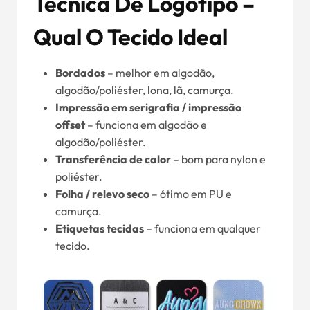
Técnica De Logótipo –
Qual O Tecido Ideal
Bordados
– melhor em algodão,
algodão/poliéster, lona, lã, camurça.
Impressão em serigrafia / impressão
offset
– funciona em algodão e
algodão/poliéster.
Transferência de calor
– bom para nylon e
poliéster.
Folha / relevo seco
– ótimo em PU e
camurça.
Etiquetas tecidas
– funciona em qualquer
tecido.