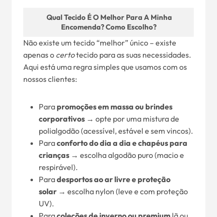
Qual Tecido É O Melhor Para A Minha
Encomenda? Como Escolho?
Não existe um tecido “melhor” único – existe
apenas o
certo
tecido para as suas necessidades.
Aqui está uma regra simples que usamos com os
nossos clientes:
Para
promoções em massa ou brindes
corporativos
→ opte por uma mistura de
polialgodão (acessível, estável e sem vincos).
Para
conforto do dia a dia e chapéus para
crianças
→ escolha algodão puro (macio e
respirável).
Para
desportos ao ar livre e proteção
solar
→ escolha nylon (leve e com proteção
UV).
Para
coleções de inverno ou premium
lã ou