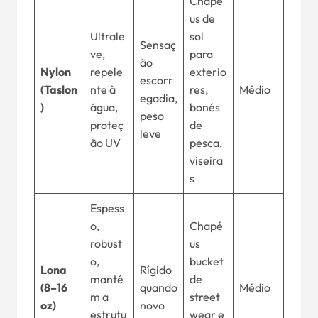
Chapé
us de
Ultrale
sol
Sensaç
ve,
para
ão
Nylon
repele
exterio
escorr
(Taslon
nte à
res,
Médio
egadia,
)
água,
bonés
peso
proteç
de
leve
ão UV
pesca,
viseira
s
Espess
o,
Chapé
robust
us
o,
bucket
Lona
Rígido
manté
de
(8–16
quando
Médio
m a
street
oz)
novo
estrutu
wear e