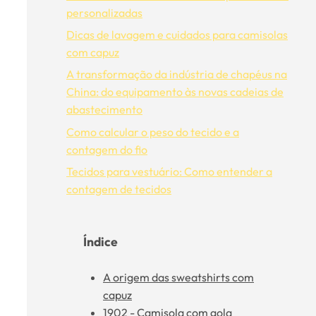
personalizadas
Dicas de lavagem e cuidados para camisolas
com capuz
A transformação da indústria de chapéus na
China: do equipamento às novas cadeias de
abastecimento
Como calcular o peso do tecido e a
contagem do fio
Tecidos para vestuário: Como entender a
contagem de tecidos
Índice
A origem das sweatshirts com
capuz
1902 - Camisola com gola