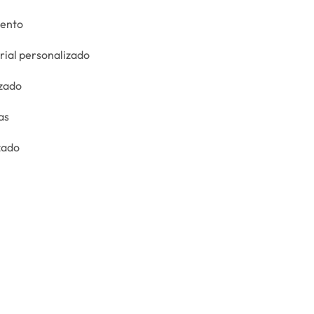
ento
rial personalizado
zado
as
zado