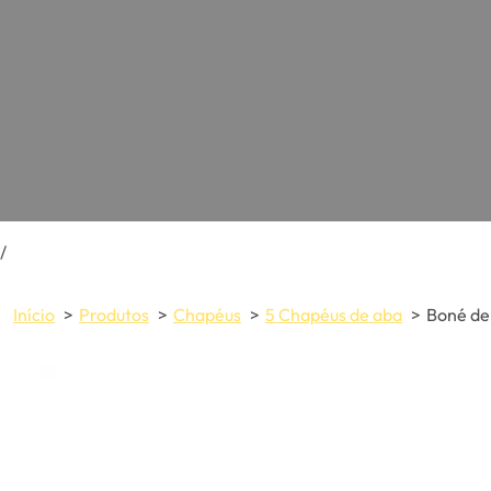
/
Início
Produtos
Chapéus
5 Chapéus de aba
Boné de