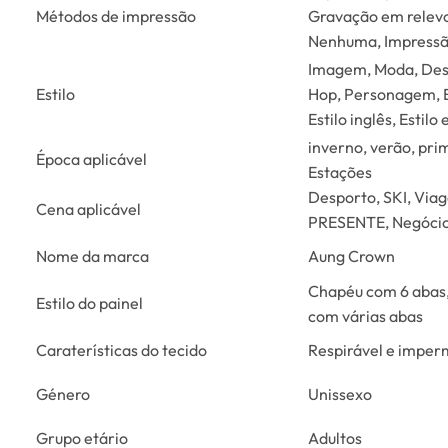
Métodos de impressão
Gravação em relevo
Nenhuma, Impressão
Imagem, Moda, Despo
Estilo
Hop, Personagem, Es
Estilo inglês, Estil
inverno, verão, pri
Época aplicável
Estações
Desporto, SKI, Via
Cena aplicável
PRESENTE, Negócios
Nome da marca
Aung Crown
Chapéu com 6 abas,
Estilo do painel
com várias abas
Caraterísticas do tecido
Respirável e imper
Género
Unissexo
Grupo etário
Adultos