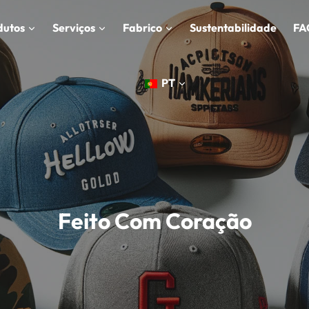
dutos
Serviços
Fabrico
Sustentabilidade
FA
PT
Feito Com Coração