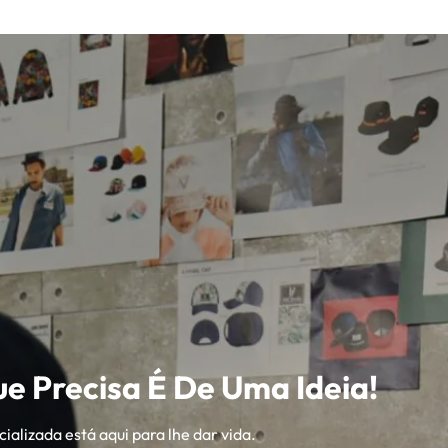
As
opções
podem
ser
nadas
selecionadas
na
página
do
produto
e Precisa É De Uma Ideia!
ializada está aqui para lhe dar vida.