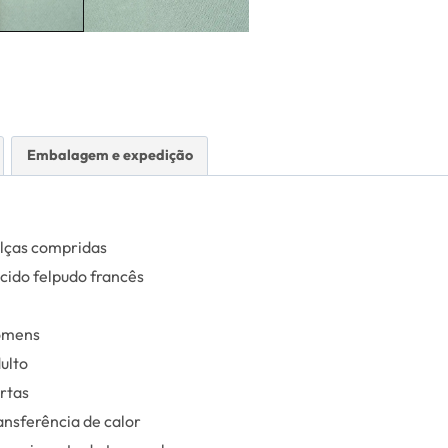
Embalagem e expedição
lças compridas
cido felpudo francês
omens
ulto
rtas
ansferência de calor