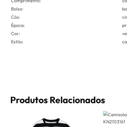
Comprimento:
co
Bolso:
bo
Cós:
ci
Época:
pr
Cor:
ve
Estilo:
ca
Produtos Relacionados