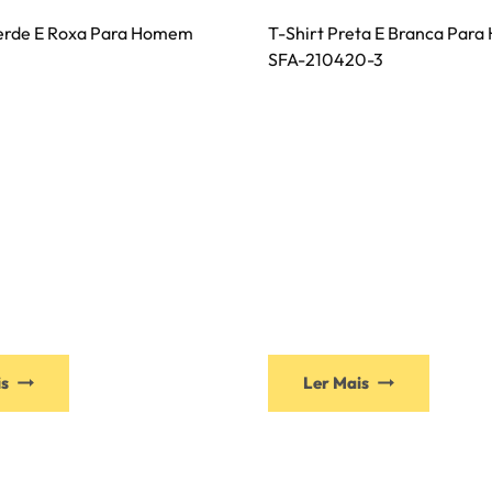
erde E Roxa Para Homem
T-Shirt Preta E Branca Par
SFA-210420-3
Este
Este
is
Ler Mais
produto
produto
tem
tem
várias
várias
variantes.
variante