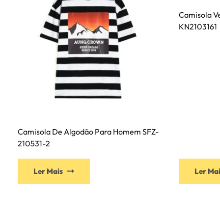
Camisola V
KN2103161
Camisola De Algodão Para Homem SFZ-
210531-2
Este
Ler Mais
Ler Ma
produto
tem
várias
variantes.