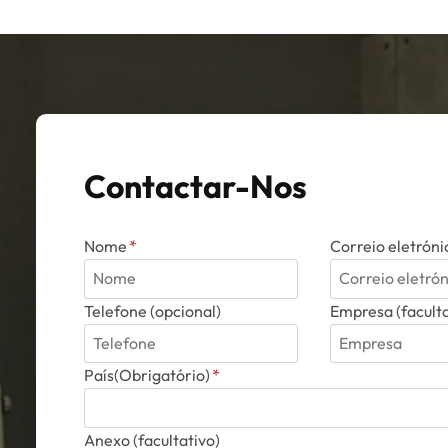
As
opções
podem
ser
selecionadas
na
página
Contactar-Nos
do
produto
Nome
*
Correio eletróni
Telefone (opcional)
Empresa (faculta
País(Obrigatório)
*
Anexo (facultativo)