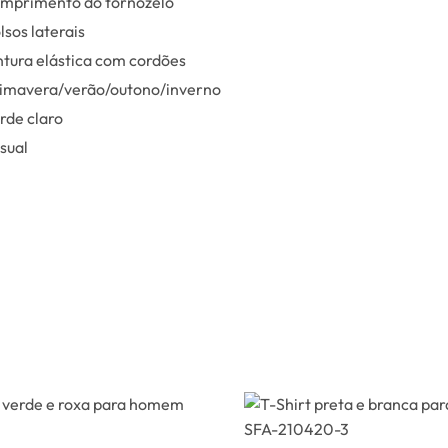
mprimento do tornozelo
lsos laterais
ntura elástica com cordões
imavera/verão/outono/inverno
rde claro
sual