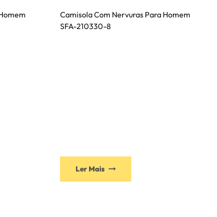
a Homem
Camisola Com Nervuras Para Homem
SFA-210330-8
Este
Ler Mais
produto
tem
várias
s.
variantes.