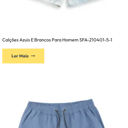
Calções Azuis E Brancos Para Homem SFA-210401-5-1
Este
Ler Mais
produto
tem
várias
variantes.
As
opções
podem
ser
selecionadas
na