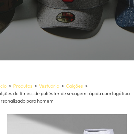
ício
Produtos
Vestuário
Calções
lções de fitness de poliéster de secagem rápida com logótipo
ersonalizado para homem