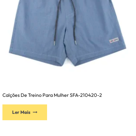
página
do
produto
Calções De Treino Para Mulher SFA-210420-2
Este
Ler Mais
produto
tem
várias