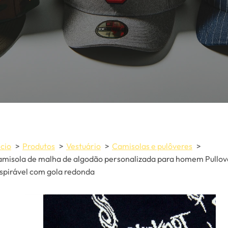
ício
Produtos
Vestuário
Camisolas e pulôveres
misola de malha de algodão personalizada para homem Pullov
spirável com gola redonda