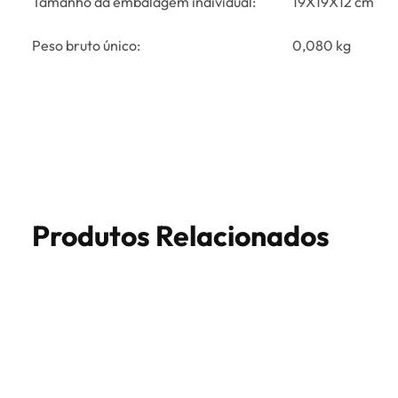
Tamanho da embalagem individual:
19X19X12 cm
Peso bruto único:
0,080 kg
Produtos Relacionados