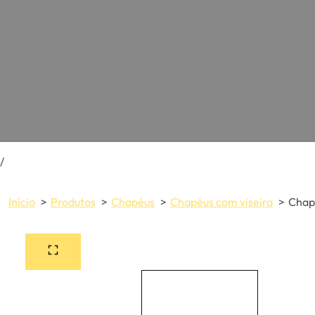
/
Início
Produtos
Chapéus
Chapéus com viseira
Chapé