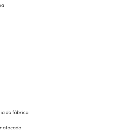
na
ia da fábrica
or atacado