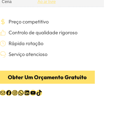
Cena
Ao ar livre
Preço competitivo
Controlo de qualidade rigoroso
Rápida rotação
Serviço atencioso
Obter Um Orçamento Gratuito
Correio
Facebook
Instagram
WhatsApp
LinkedIn
YouTube
TikTok