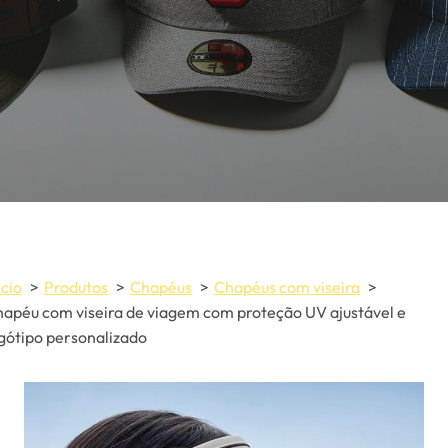
ício
Produtos
Chapéus
Chapéus com viseira
apéu com viseira de viagem com proteção UV ajustável e
gótipo personalizado