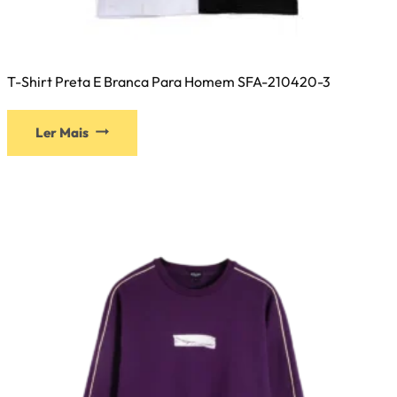
T-Shirt Preta E Branca Para Homem SFA-210420-3
Este
Ler Mais
produto
tem
várias
variantes.
As
opções
podem
ser
selecionadas
na
página
do