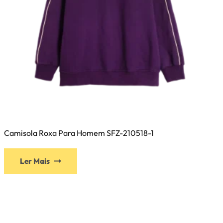
produto
Camisola Roxa Para Homem SFZ-210518-1
Este
Ler Mais
produto
tem
várias
variantes.
As