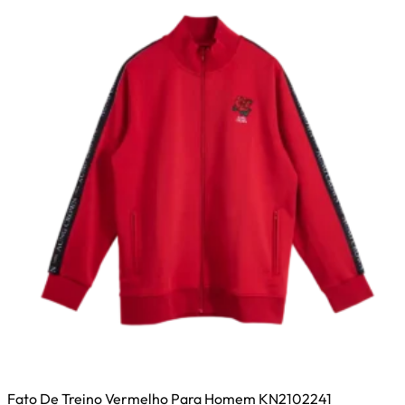
opções
podem
ser
selecionadas
na
página
do
produto
Fato De Treino Vermelho Para Homem KN2102241