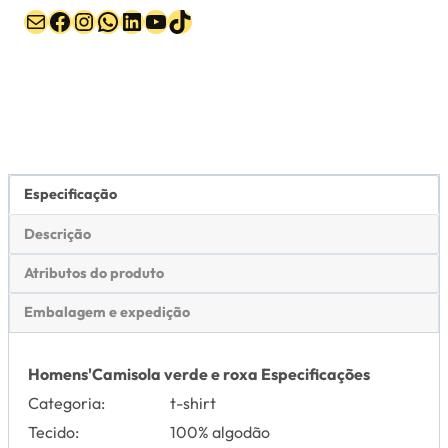
Correio
Facebook
Instagram
WhatsApp
LinkedIn
YouTube
TikTok
Especificação
Descrição
Atributos do produto
Embalagem e expedição
Homens
'
Camisola verde e roxa
Especificações
Categoria:
t-shirt
Tecido:
100% algodão