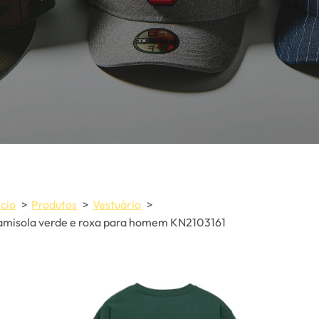
ício
Produtos
Vestuário
misola verde e roxa para homem KN2103161