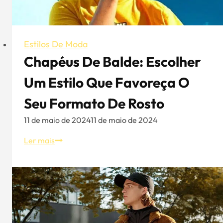
Estilos De Moda
Chapéus De Balde: Escolher
Um Estilo Que Favoreça O
Seu Formato De Rosto
11 de maio de 2024
11 de maio de 2024
Chapéus
Ler mais
de
balde:
escolher
um
estilo
que