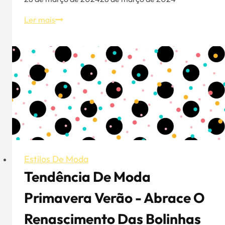
Chapéus
Ler mais
de
verão
para
mulher:
4
chapéus
essenciais
para
um
visual
requintado
Estilos De Moda
e
Tendência De Moda
com
Primavera Verão - Abrace O
estilo
Renascimento Das Bolinhas