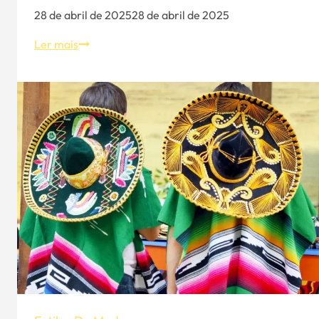
28 de abril de 2025
28 de abril de 2025
Tendência
Ler mais
de
moda
primavera
verão
-
Abrace
o
renascimento
das
bolinhas