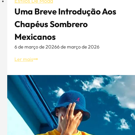
Estilos De Moda
Uma Breve Introdução Aos
Chapéus Sombrero
Mexicanos
6 de março de 2026
6 de março de 2026
Uma
Ler mais
breve
introdução
aos
chapéus
sombrero
mexicanos