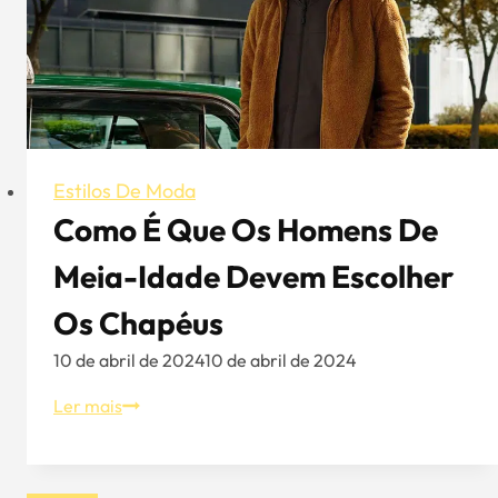
favoreça
o
seu
formato
de
rosto
Estilos De Moda
Como É Que Os Homens De
Meia-Idade Devem Escolher
Os Chapéus
10 de abril de 2024
10 de abril de 2024
Como
Ler mais
é
que
os