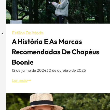
Estilos De Moda
A História E As Marcas
Recomendadas De Chapéus
Boonie
12 de junho de 2024
30 de outubro de 2025
A
Ler mais
história
e
as
marcas