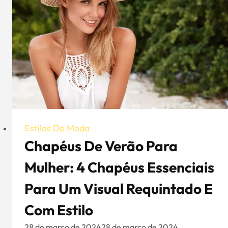
recomendadas
de
chapéus
Boonie
Estilos De Moda
Chapéus De Verão Para
Mulher: 4 Chapéus Essenciais
Para Um Visual Requintado E
Com Estilo
28 de março de 2024
28 de março de 2024