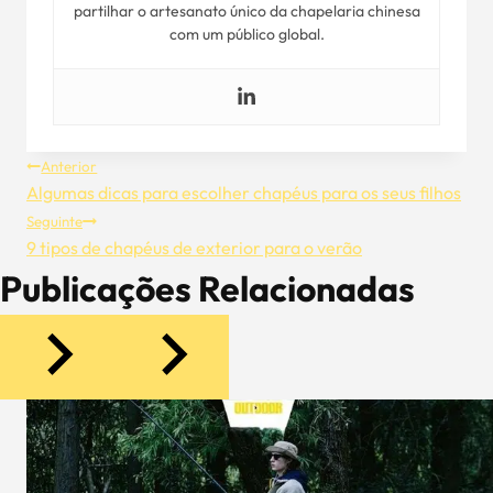
partilhar o artesanato único da chapelaria chinesa
com um público global.
Navegação
Anterior
Algumas dicas para escolher chapéus para os seus filhos
De
Seguinte
9 tipos de chapéus de exterior para o verão
Artigos
Publicações Relacionadas