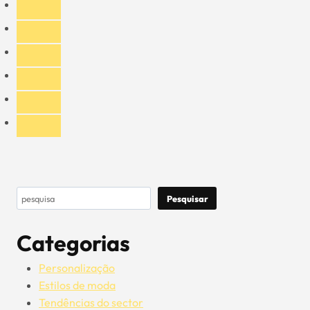
homens
de
meia-
idade
devem
escolher
os
chapéus
Pesquisar
Pesquisar
Categorias
Personalização
Estilos de moda
Tendências do sector