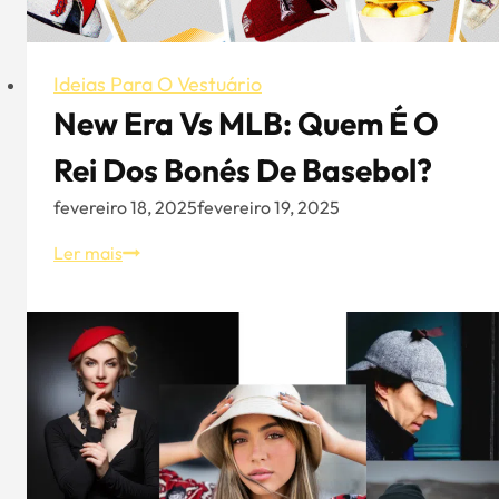
Ideias Para O Vestuário
New Era Vs MLB: Quem É O
Rei Dos Bonés De Basebol?
fevereiro 18, 2025
fevereiro 19, 2025
New
Ler mais
Era
vs
MLB:
Quem
é
o
rei
dos