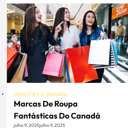
brancas
de
verão
para
mulher
-
Formas
atractivas
de
vestir
T-
shirts
brancas
Ideias Para O Vestuário
Marcas De Roupa
Fantásticas Do Canadá
julho 9, 2025
julho 9, 2025