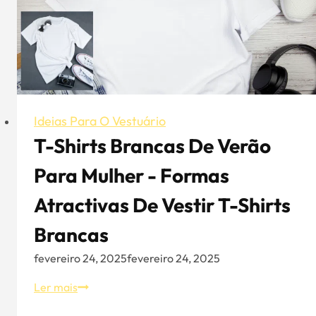
chapéus:
Porque
é
que
os
chapéus
são
Ideias Para O Vestuário
um
T-Shirts Brancas De Verão
must-
Para Mulher - Formas
have
para
Atractivas De Vestir T-Shirts
o
styling？
Brancas
fevereiro 24, 2025
fevereiro 24, 2025
T-
Ler mais
shirts