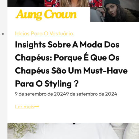
bonés
de
basebol?
Ideias Para O Vestuário
Insights Sobre A Moda Dos
Chapéus: Porque É Que Os
Chapéus São Um Must-Have
Para O Styling？
9 de setembro de 2024
9 de setembro de 2024
Insights
Ler mais
sobre
a
moda
dos