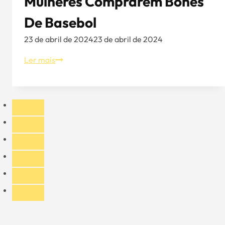
Mulheres Comprarem Bonés
De Basebol
23 de abril de 2024
23 de abril de 2024
Alguns
Ler mais
guias
para
as
mulheres
comprarem
bonés
de
basebol