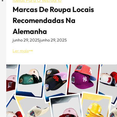
Ideias Para O Vestuário
Marcas De Roupa Locais
Recomendadas Na
Alemanha
junho 29, 2025
junho 29, 2025
Marcas
Ler mais
de
roupa
locais
recomendadas
na
Alemanha