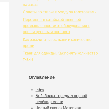
на заказ
Советы по стирке и уходу за толстовками
Перемены в китайской шляпной
промышленности: от оборудования к
новым цепочкам поставок
Как рассчитать вес ткани и количество
пряжи
Ткани для одежды: Как понять количество
ткани
Оглавление
Intro
Бейсболка - предмет первой
необходимости
Чистый хлопок Материал