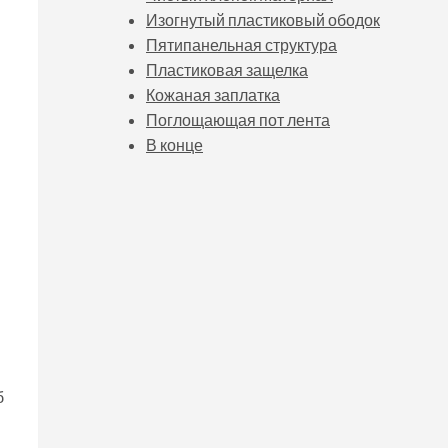
Изогнутый пластиковый ободок
Пятипанельная структура
Пластиковая защелка
Кожаная заплатка
Поглощающая пот лента
В конце
б