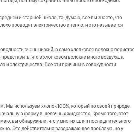
 погоды, поэтому сохранять тепло просто необходимо.
редней и старшей школе, то, думаю, все вы знаете, что
охо проводят электричество и тепло, и это называется
водности очень низкий, а само хлопковое волокно пористо
представить, что в хлопковом волокне много воздуха, а
ла и электричества. Все эти причины в совокупности
ам. Мы используем хлопок 100%, который по своей природе
начальную форму в щелочных жидкостях. Кроме того, этот
умаю, вы обнаружили, что у многих шляп после длительного
ежно. Это действительно раздражающая проблема, но у