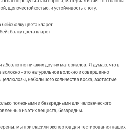
огласно результатам опроса, материал из чистого хлопка
той, щелочестойкостью
,
и устойчивость к поту.
 бейсболку цвета кларет
и абсолютно никаких других материалов. Я думаю, что в
е волокно - это натуральное волокно и совершенно
з целлюлозы, небольшого количества воска
,
азотистые
только полезными и безвредными для человеческого
товленные из этих веществ, безвредны.
верены, мы пригласили экспертов для тестирования наших