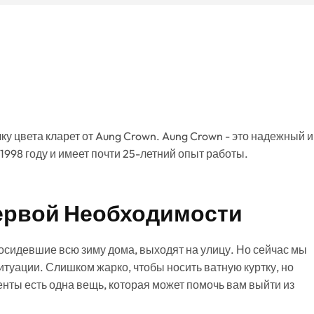
у цвета кларет от Aung Crown. Aung Crown - это надежный и
1998 году и имеет почти 25-летний опыт работы.
Первой Необходимости
просидевшие всю зиму дома, выходят на улицу. Но сейчас мы
туации. Слишком жарко, чтобы носить ватную куртку, но
енты есть одна вещь, которая может помочь вам выйти из