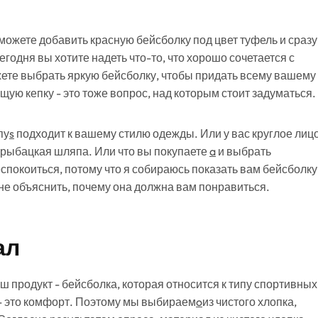
можете добавить красную бейсболку под цвет туфель и сразу
годня вы хотите надеть что-то, что хорошо сочетается с
жете выбрать яркую бейсболку, чтобы придать всему вашему
щую кепку - это тоже вопрос, над которым стоит задуматься.
пу
s
подходит к вашему стилю одежды. Или у вас круглое лиц
и рыбацкая шляпа. Или что вы покупаете
a
и выбрать
спокоиться, потому что я собираюсь показать вам бейсболку
не объяснить, почему она должна вам понравиться.
ал
ш продукт - бейсболка, которая относится к типу спортивных
 - это комфорт. Поэтому мы выбираем
o
из чистого хлопка,