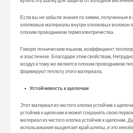
купить эту шапку для защиты от холодной весенней
Если вы не забыли знания по химии, полученные в с
хлопковые материалы внутри хлопковых волокон пл
плохим проводником термоэлектричества.
Говоря техническим языком, коэффициент теплопро
и эластичное. Благодаря этим свойствам
,
Нетрудно 
воздух к тому же является плохим проводником теп
формируют теплоту этого материала.
Устойчивость к щелочам
Этот материал из чистого хлопка устойчив к щелоч
устойчив к щелочам и может сохранять свою перво
материал из чистого хлопка устойчив к щелочам. Д
использования выцветает край шляпы, и это неизб