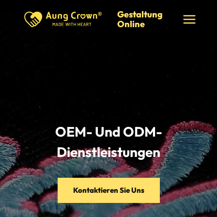
Zum
Gestaltung
Inhalt
Online
springen
OEM- Und ODM-
Dienstleistungen
Kontaktieren Sie Uns