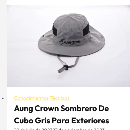
mujeres
que
llevan
gorra
de
béisbol
Conocimientos Técnicos
Aung Crown Sombrero De
Cubo Gris Para Exteriores
29 de julio de 2023
27 de noviembre de 2023