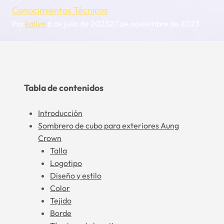
Conocimientos Técnicos
Por
kailyn
6 de julio de 2023
27 de noviembre de 2023
Tabla de contenidos
Introducción
Sombrero de cubo para exteriores Aung
Crown
Talla
Logotipo
Diseño y estilo
Color
Tejido
Borde