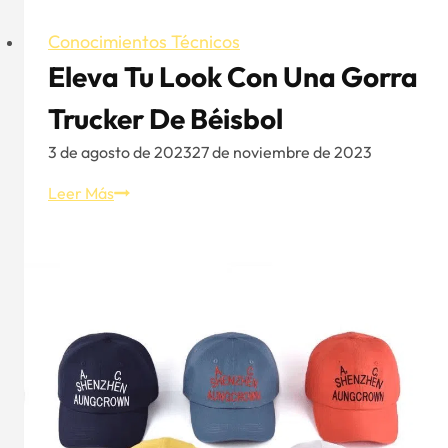
Conocimientos Técnicos
Eleva Tu Look Con Una Gorra
Trucker De Béisbol
3 de agosto de 2023
27 de noviembre de 2023
Eleva
Leer Más
tu
look
con
una
gorra
Trucker
de
béisbol