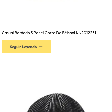
Casual Bordado 5 Panel Gorra De Béisbol KN2012251
Este
Seguir Leyendo
producto
tiene
múltiples
variantes.
Las
opciones
se
pueden
elegir
en