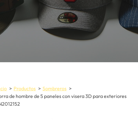
icio
Productos
Sombreros
rra de hombre de 5 paneles con visera 3D para exteriores
N2012152