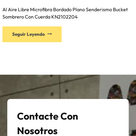
Al Aire Libre Microfibra Bordado Plano Senderismo Bucket
Sombrero Con Cuerda KN2102204
Este
Seguir Leyendo
producto
tiene
múltiples
variantes.
Las
opciones
se
pueden
elegir
en
Contacte Con
la
página
Nosotros
de
producto