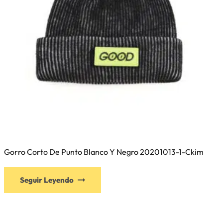
la
página
de
producto
Gorro Corto De Punto Blanco Y Negro 20201013-1-Ckim
Este
Seguir Leyendo
producto
tiene
múltiples
variantes.