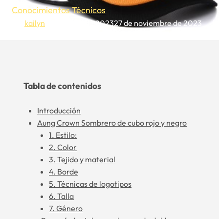
Conocimientos Técnicos
Por
kailyn
28 de junio de 2023
27 de noviembre de 2023
Tabla de contenidos
Introducción
Aung Crown Sombrero de cubo rojo y negro
1. Estilo:
2. Color
3. Tejido y material
4. Borde
5. Técnicas de logotipos
6. Talla
7. Género