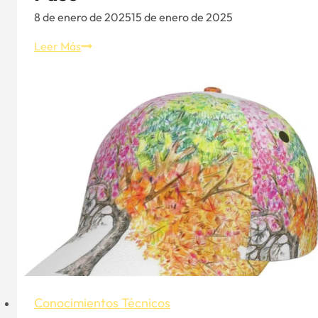
8 de enero de 2025
15 de enero de 2025
Cómo
Leer Más
diseñar
y
crear
gorros
personalizados:
Guía
paso
a
paso
Conocimientos Técnicos