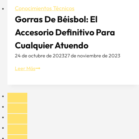
Conocimientos Técnicos
Gorras De Béisbol: El
Accesorio Definitivo Para
Cualquier Atuendo
24 de octubre de 2023
27 de noviembre de 2023
Gorras
Leer Más
de
béisbol:
el
accesorio
definitivo
para
cualquier
atuendo