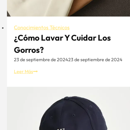
Color
en
Diseños
de
Conocimientos Técnicos
Sombreros
¿Cómo Lavar Y Cuidar Los
Gorros?
23 de septiembre de 2024
23 de septiembre de 2024
¿Cómo
Leer Más
lavar
y
cuidar
los
gorros?