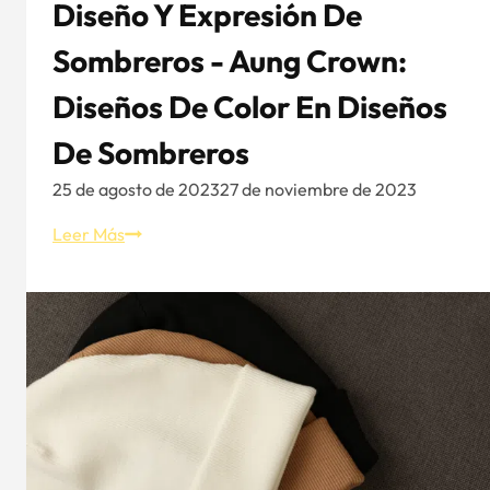
Diseño Y Expresión De
Sombreros - Aung Crown:
Diseños De Color En Diseños
De Sombreros
25 de agosto de 2023
27 de noviembre de 2023
Diseño
Leer Más
y
Expresión
de
Sombreros
-
Aung
Crown:
Diseños
de