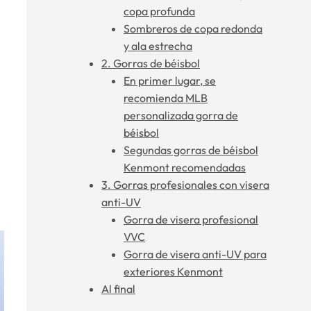
copa profunda
Sombreros de copa redonda
y ala estrecha
2. Gorras de béisbol
En primer lugar, se
recomienda MLB
personalizada gorra de
béisbol
Segundas gorras de béisbol
Kenmont recomendadas
3. Gorras profesionales con visera
anti-UV
Gorra de visera profesional
VVC
Gorra de visera anti-UV para
exteriores Kenmont
Al final