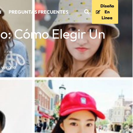
Diseño
d
PREGUNTAS FRECUENTES
En
Línea
o: Cómo Elegir Un
l verano