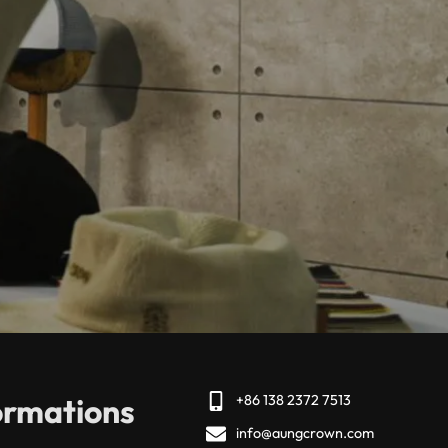
ormations
+86 138 2372 7513
info@aungcrown.com