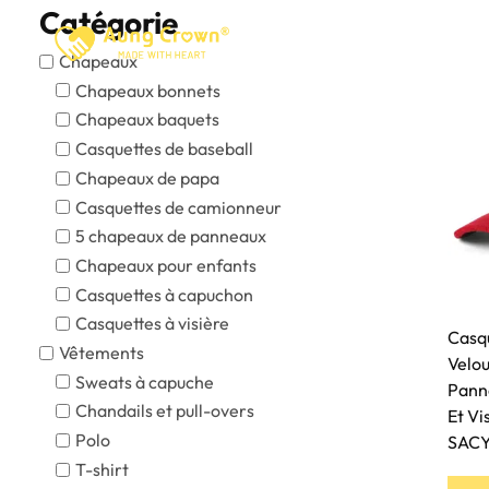
Skip
Catégorie
to
Accueil
A Propos De
Chapeaux
content
Chapeaux bonnets
Chapeaux baquets
Casquettes de baseball
Chapeaux de papa
Casquettes de camionneur
5 chapeaux de panneaux
Chapeaux pour enfants
Casquettes à capuchon
Casquettes à visière
Casqu
Vêtements
Velou
Sweats à capuche
Pann
Chandails et pull-overs
Et Vi
Polo
SAC
T-shirt