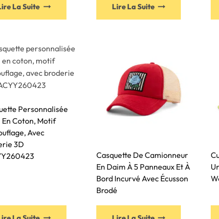
Lire La Suite
Lire La Suite
uette Personnalisée
En Coton, Motif
uflage, Avec
erie 3D
Casquette De Camionneur
Cu
YY260423
En Daim À 5 Panneaux Et À
Un
Bord Incurvé Avec Écusson
Wo
Brodé
Lire La Suite
Lire La Suite