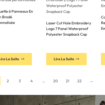
uette 6 Panneaux En
n Brodé
Co
onnalisée
Re
Laser Cut Hole Embroidery
Em
Logo 7 Panel Waterproof
Polyester Snapback Cap
Lire La Suite
Lire La Suite
2
3
4
…
20
21
22
→