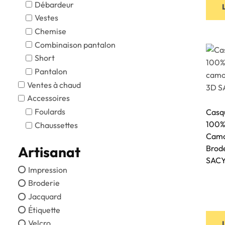
Débardeur
Vestes
Chemise
Combinaison pantalon
Short
Pantalon
Ventes à chaud
Accessoires
Foulards
Casq
100% 
Chaussettes
Camo
Artisanat
Brod
SAC
Impression
Broderie
Jacquard
Étiquette
Velcro