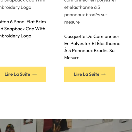
tton 6 Panel Flat Brim
d Snapback Cap With
broidery Logo
Casquette De Camionneur
En Polyester Et Élasthanne
À 5 Panneaux Brodés Sur
Mesure
Lire La Suite
Lire La Suite