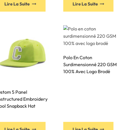
Lire La Suite
Lire La Suite
Polo En Coton
Surdimensionné 220 GSM
100% Avec Logo Brodé
stom 5 Panel
structured Embroidery
ol Snapback Hat
Lire La Suite
Lire La Suite