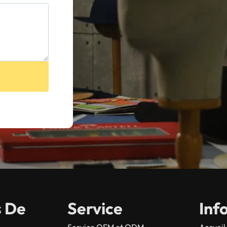
s De
Service
Inf