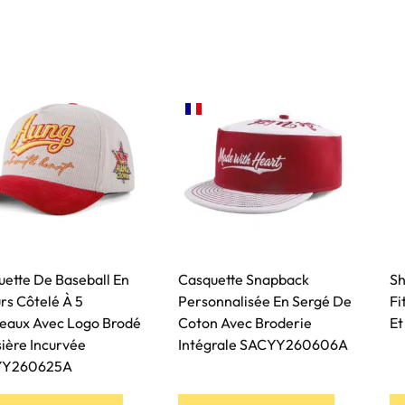
Produits
Services
Fabrication
Durabilité
F
FR
ette De Baseball En
Casquette Snapback
Sh
rs Côtelé À 5
Personnalisée En Sergé De
Fi
eaux Avec Logo Brodé
Coton Avec Broderie
Et
sière Incurvée
Intégrale SACYY260606A
YY260625A