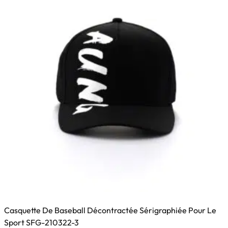
peuvent
être
choisies
sur
la
page
du
produit
Casquette De Baseball Décontractée Sérigraphiée Pour Le
Sport SFG-210322-3