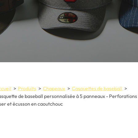
cueil
Produits
Chapeaux
Casquettes de baseball
squette de baseball personnalisée à 5 panneaux - Perforations
ser et écusson en caoutchouc