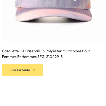
Casquette De Baseball En Polyester Multicolore Pour
Femmes Et Hommes SFG-210429-5
Ce
Lire La Suite
produit
a
plusieurs
variations.
Les
options