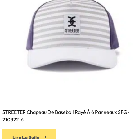
choisies
sur
la
page
du
produit
STREETER Chapeau De Baseball Rayé À 6 Panneaux SFG-
210322-6
Ce
Lire La Suite