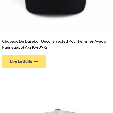
Chapeau De Baseball Unconstructed Pour Femmes Avec 6
Panneaux SFA-210409-2
Ce
Lire La Suite
produit
a
plusieurs
variations.
Les
options
peuvent
être