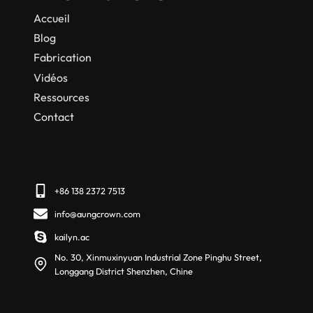
Accueil
Blog
Fabrication
Vidéos
Ressources
Contact
+86 138 2372 7513
info@aungcrown.com
kailyn.ac
No. 30, Xinmuxinyuan Industrial Zone Pinghu Street,
Longgang District Shenzhen, Chine