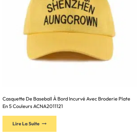
la
page
du
produit
Casquette De Baseball À Bord Incurvé Avec Broderie Plate
En 5 Couleurs ACNA2011121
Ce
Lire La Suite
produit
a