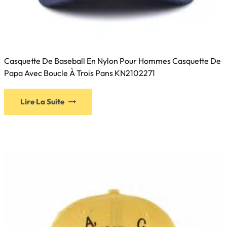
Casquette De Baseball En Nylon Pour Hommes Casquette De
Papa Avec Boucle À Trois Pans KN2102271
Ce
Lire La Suite
produit
a
plusieurs
variations.
Les
options
peuvent
être
choisies
sur