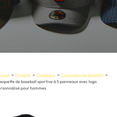
cueil
Produits
Chapeaux
Casquettes de baseball
squette de baseball sportive à 5 panneaux avec logo
ersonnalisé pour hommes