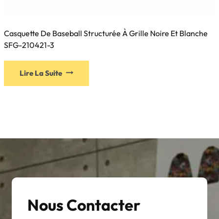
Casquette De Baseball Structurée À Grille Noire Et Blanche
SFG-210421-3
Ce
Lire La Suite
produit
a
plusieurs
variations.
Les
options
peuvent
être
choisies
sur
Nous Contacter
la
page