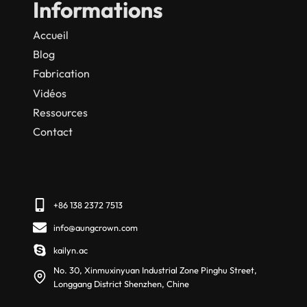
Informations
Accueil
Blog
Fabrication
Vidéos
Ressources
Contact
+86 138 2372 7513
info@aungcrown.com
kailyn.ac
No. 30, Xinmuxinyuan Industrial Zone Pinghu Street,
Longgang District Shenzhen, Chine