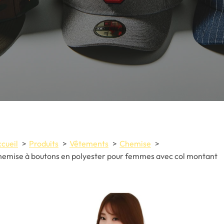
cueil
Produits
Vêtements
Chemise
emise à boutons en polyester pour femmes avec col montant