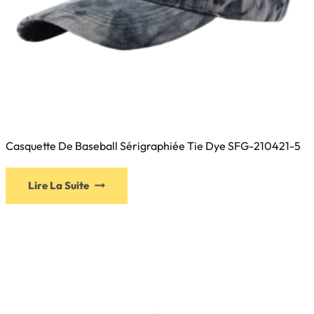
Casquette De Baseball Sérigraphiée Tie Dye SFG-210421-5
Ce
Lire La Suite
produit
a
plusieurs
variations.
Les
options
peuvent