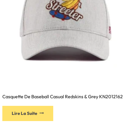
sur
la
page
du
produit
Casquette De Baseball Casual Redskins & Grey KN2012162
Ce
Lire La Suite
produit
a
plusieurs