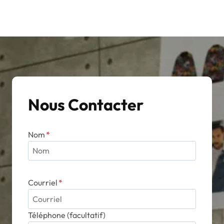
variations.
Les
options
peuvent
être
choisies
sur
Nous Contacter
la
page
du
Nom
*
produit
Courriel
*
Téléphone (facultatif)