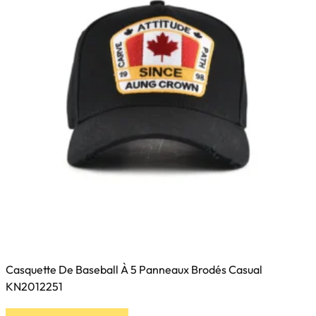
être
choisies
sur
la
page
du
produit
Casquette De Baseball À 5 Panneaux Brodés Casual
KN2012251