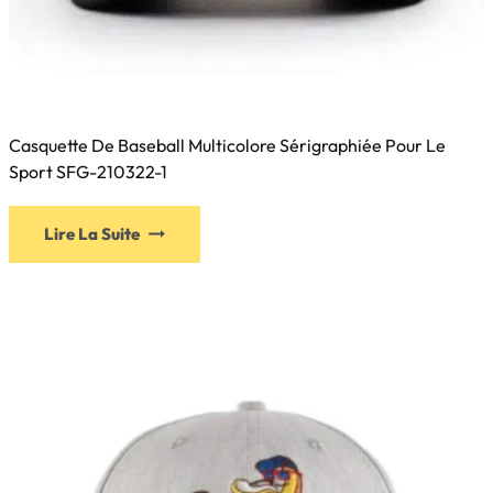
Casquette De Baseball Multicolore Sérigraphiée Pour Le
Sport SFG-210322-1
Ce
Lire La Suite
produit
a
plusieurs
variations.
Les
options
peuvent
être
choisies