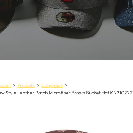
cueil
Produits
Chapeaux
w Style Leather Patch Microfiber Brown Bucket Hat KN210222