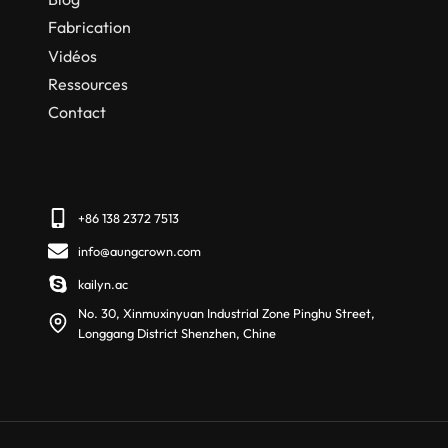
Fabrication
Vidéos
Ressources
Contact
+86 138 2372 7513
info@aungcrown.com
kailyn.ac
No. 30, Xinmuxinyuan Industrial Zone Pinghu Street,
Longgang District Shenzhen, Chine