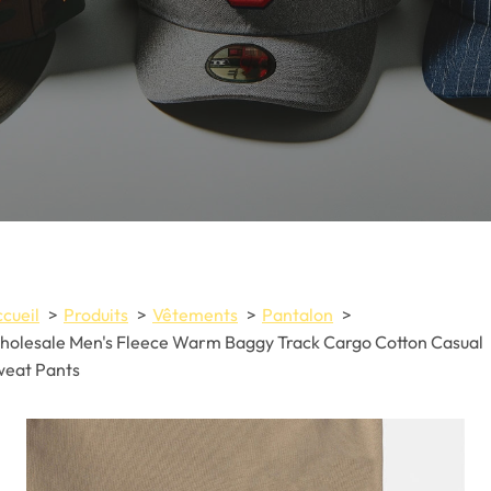
cueil
Produits
Vêtements
Pantalon
olesale Men's Fleece Warm Baggy Track Cargo Cotton Casual
weat Pants