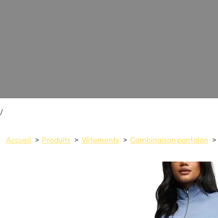
/
Accueil
Produits
Vêtements
Combinaison pantalon