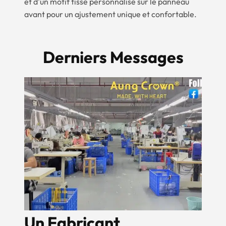
et d'un motif tissé personnalisé sur le panneau
avant pour un ajustement unique et confortable.
Derniers Messages
2024 Aung Crown
K