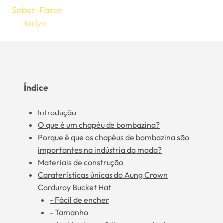
Saber-Fazer
Por
kailyn
28 de junho de 2023
27 de novembro de 2023
Índice
Introdução
O que é um chapéu de bombazina?
Porque é que os chapéus de bombazina são
importantes na indústria da moda?
Materiais de construção
Caraterísticas únicas do Aung Crown
Corduroy Bucket Hat
- Fácil de encher
- Tamanho