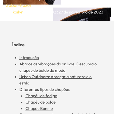
Saber-Fazer
Por
kailyn
13 de julho de 2023
27 de novembro de 2023
Índice
Introdução
Abrace as vibrações do ar livre: Descubra o
chapéu de balde da moda!
Urban Outdoors: Abraçar a natureza e o
estilo
Diferentes tipos de chapéus
Chapéu de fadiga
Chapéu de balde
Chapéu Bonnie