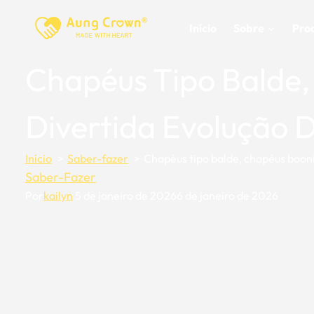
Saltar
para
Início
Sobre
Pro
o
conteúdo
Chapéus Tipo Balde,
Divertida Evolução 
Início
Saber-fazer
Chapéus tipo balde, chapéus booni
Saber-Fazer
Por
kailyn
5 de janeiro de 2026
6 de janeiro de 2026