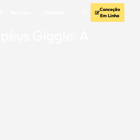
Conceção
Q
Recursos
Contacto
Em Linha
péus Giggle: A