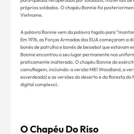
pára-quedas recuperados por soldados, materiais de 
próprios soldados. O chapéu Bonnie foi posteriormen
Vietname.
A palavra Bonnie vem da palavra tagalo para “montan
Em 1976, as Forças Armadas dos EUA começaram a dis
bonés de patrulha e bonés de beisebol que estavam 
Bonnie encontrou o seu lugar permanente nos unifor
praticamente inalterado. O chapéu Bonnie do exérci
camuflagem, incluindo: a versão M81 Woodland, a vers
esverdeada) e as versões do deserto e da floresta do
digital complexo).
O Chapéu Do Riso