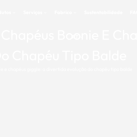
dutos
Serviços
Fabrico
Sustentabilidade
FA
 Chapéus Boonie E Cha
PT
Do Chapéu Tipo Balde
e e chapéus giggle: a divertida evolução do chapéu tipo balde