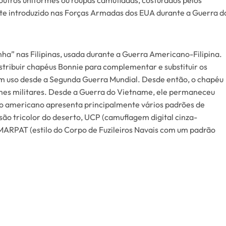
outros uniformes ou roupas camufladas, costurados pelos
te introduzido nas Forças Armadas dos EUA durante a Guerra d
ha” nas Filipinas, usada durante a Guerra Americano-Filipina.
tribuir chapéus Bonnie para complementar e substituir os
em uso desde a Segunda Guerra Mundial. Desde então, o chapéu
mes militares. Desde a Guerra do Vietname, ele permaneceu
to americano apresenta principalmente vários padrões de
ão tricolor do deserto, UCP (camuflagem digital cinza-
 MARPAT (estilo do Corpo de Fuzileiros Navais com um padrão