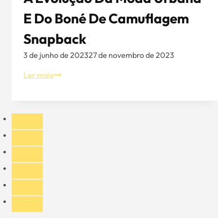
E Do Boné De Camuflagem
Snapback
3 de junho de 2023
27 de novembro de 2023
A
Ler mais
evolução
da
moda
urbana
e
do
boné
de
camuflagem
Snapback