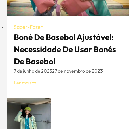
Saber-Fazer
Boné De Basebol Ajustável:
Necessidade De Usar Bonés
De Basebol
7 de junho de 2023
27 de novembro de 2023
Boné
Ler mais
de
basebol
ajustável:
Necessidade
de
usar