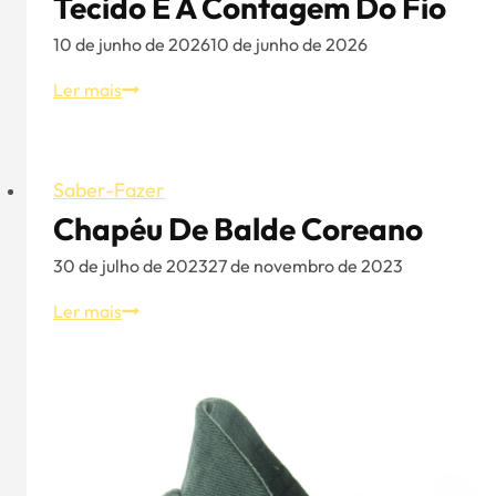
Tecido E A Contagem Do Fio
10 de junho de 2026
10 de junho de 2026
Como
Ler mais
calcular
o
peso
Saber-Fazer
do
Chapéu De Balde Coreano
tecido
e
30 de julho de 2023
27 de novembro de 2023
a
contagem
Chapéu
Ler mais
do
de
fio
balde
coreano