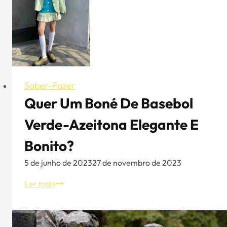
bonés
de
basebol
Saber-Fazer
Quer Um Boné De Basebol
Verde-Azeitona Elegante E
Bonito?
5 de junho de 2023
27 de novembro de 2023
Quer
Ler mais
um
boné
de