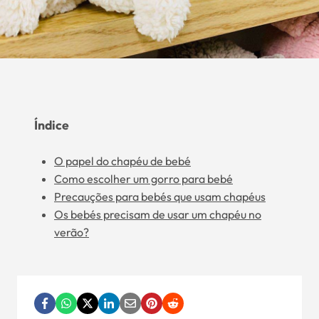
Índice
O papel do chapéu de bebé
Como escolher um gorro para bebé
Precauções para bebés que usam chapéus
Os bebés precisam de usar um chapéu no
verão?