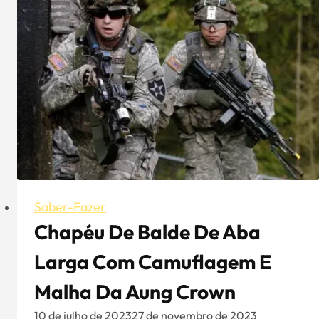
basebol
verde-
azeitona
elegante
e
bonito?
Saber-Fazer
Chapéu De Balde De Aba
Larga Com Camuflagem E
Malha Da Aung Crown
10 de julho de 2023
27 de novembro de 2023