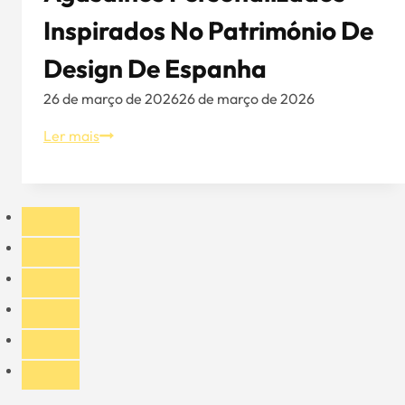
Inspirados No Património De
Design De Espanha
26 de março de 2026
26 de março de 2026
Agasalhos
Ler mais
personalizados
inspirados
no
património
de
design
de
Espanha