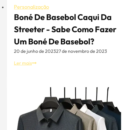
Personalização
Boné De Basebol Caqui Da
Streeter - Sabe Como Fazer
Um Boné De Basebol?
20 de junho de 2023
27 de novembro de 2023
Boné
Ler mais
de
basebol
caqui
da
Streeter
-
Sabe
como
fazer