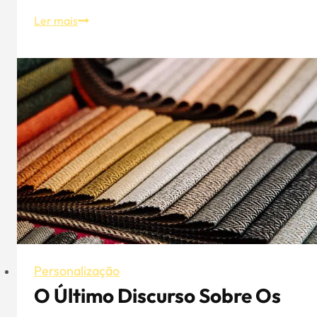
Precauções
Ler mais
e
procedimentos
para
personalizar
camisas
pólo
Personalização
O Último Discurso Sobre Os