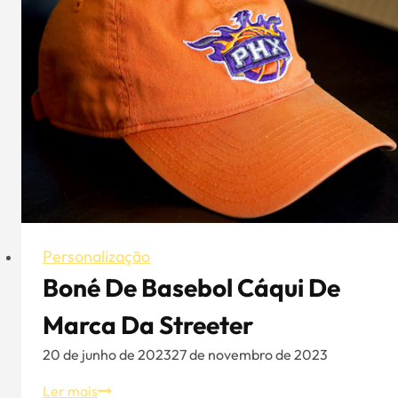
Personalização
Boné De Basebol Cáqui De
Marca Da Streeter
20 de junho de 2023
27 de novembro de 2023
Boné
Ler mais