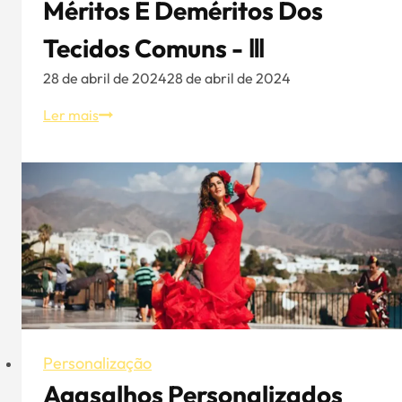
Méritos E Deméritos Dos
Tecidos Comuns - Ⅲ
28 de abril de 2024
28 de abril de 2024
O
Ler mais
último
discurso
sobre
os
méritos
e
deméritos
dos
tecidos
comuns
-
Personalização
Ⅲ
Agasalhos Personalizados