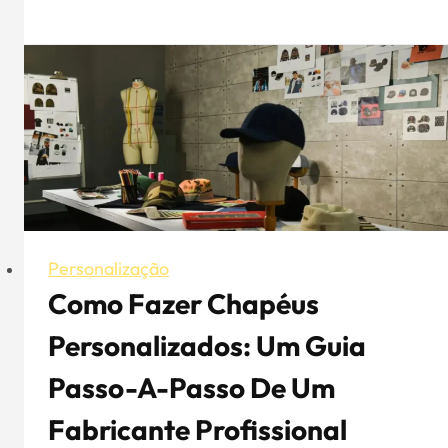
de
basebol
cáqui
de
marca
da
Streeter
Personalização
Como Fazer Chapéus
Personalizados: Um Guia
Passo-A-Passo De Um
Fabricante Profissional