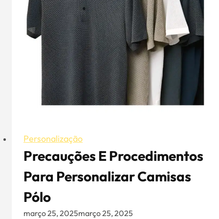
um
boné
de
basebol?
Personalização
Precauções E Procedimentos
Para Personalizar Camisas
Pólo
março 25, 2025
março 25, 2025