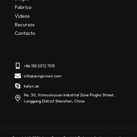
Fabrico
Vídeos
Recursos
Contacto
+86 138 2372 7513
info@aungcrown.com
kailyn.ac
No. 30, Xinmuxinyuan Industrial Zone Pinghu Street,
Longgang District Shenzhen, China