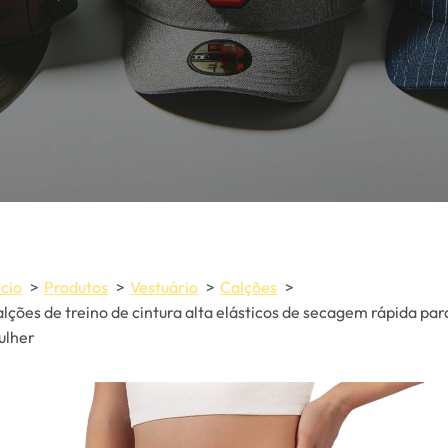
ício
Produtos
Vestuário
Calções
lções de treino de cintura alta elásticos de secagem rápida par
ulher