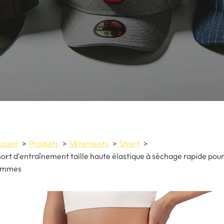
cueil
Produits
Vêtements
Short
ort d'entraînement taille haute élastique à séchage rapide pou
emmes