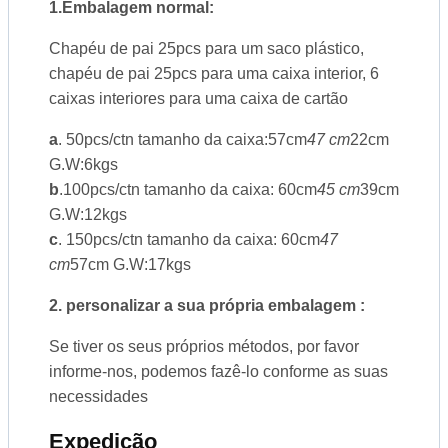
1.Embalagem normal:
Chapéu de pai 25pcs para um saco plástico,
chapéu de pai 25pcs para uma caixa interior, 6
caixas interiores para uma caixa de cartão
a
. 50pcs/ctn tamanho da caixa:57cm
47 cm
22cm
G.W:6kgs
b
.100pcs/ctn tamanho da caixa: 60cm
45 cm
39cm
G.W:12kgs
c
. 150pcs/ctn tamanho da caixa: 60cm
47
cm
57cm G.W:17kgs
2. personalizar a sua própria embalagem :
Se tiver os seus próprios métodos, por favor
informe-nos, podemos fazê-lo conforme as suas
necessidades
Expedição