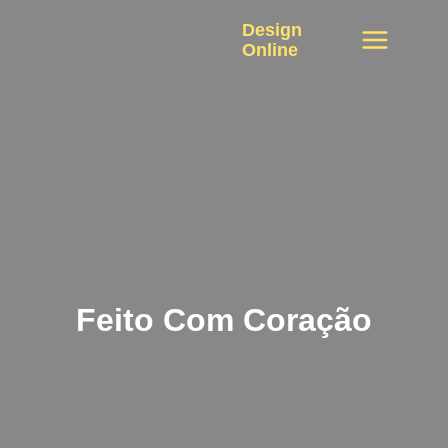
Saltar
Design
para
Online
o
conteúdo
Feito Com Coração