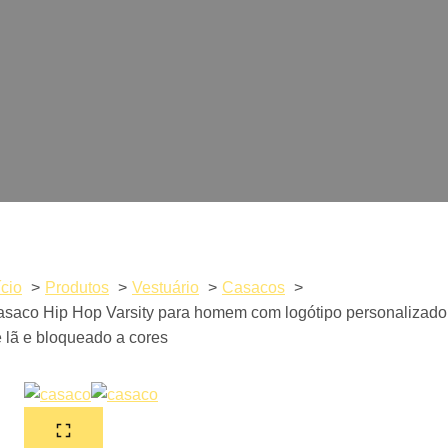
ício
Produtos
Vestuário
Casacos
saco Hip Hop Varsity para homem com logótipo personalizado
 lã e bloqueado a cores